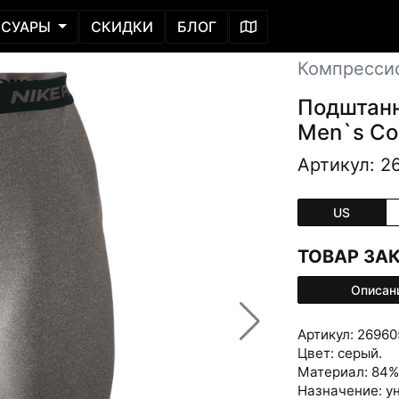
ССУАРЫ
СКИДКИ
БЛОГ
Компресси
Подштанни
Men`s Co
Артикул: 2
US
ТОВАР ЗА
Описан
Артикул: 26960
Цвет: серый.
Материал: 84% 
Назначение: у