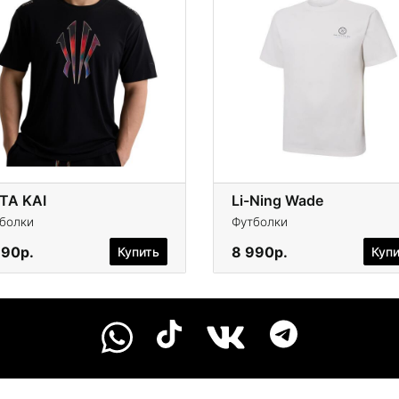
TA KAI
Li-Ning Wade
болки
Футболки
990р.
8 990р.
Купить
Куп