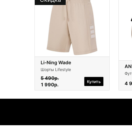
Li-Ning Wade
AN
Шорты Lifestyle
Фут
5 490р.
Купить
4 
1 990р.