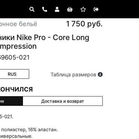
1 750 руб.
онное бельё
ки Nike Pro - Core Long
mpression
69605-021
RUS
Таблица размеров
КОНЧИЛСЯ
ие
Доставка и возврат
5-021.
полиэстер, 16% эластан.
ниверсальные.