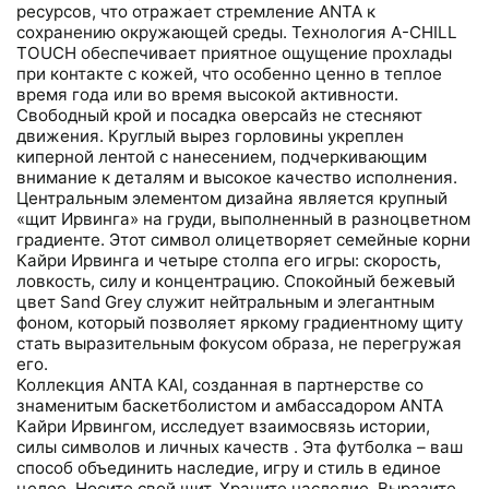
ресурсов, что отражает стремление ANTA к
сохранению окружающей среды. Технология A-CHILL
TOUCH обеспечивает приятное ощущение прохлады
при контакте с кожей, что особенно ценно в теплое
время года или во время высокой активности.
Свободный крой и посадка оверсайз не стесняют
движения. Круглый вырез горловины укреплен
киперной лентой с нанесением, подчеркивающим
внимание к деталям и высокое качество исполнения.
Центральным элементом дизайна является крупный
«щит Ирвинга» на груди, выполненный в разноцветном
градиенте. Этот символ олицетворяет семейные корни
Кайри Ирвинга и четыре столпа его игры: скорость,
ловкость, силу и концентрацию. Спокойный бежевый
цвет Sand Grey служит нейтральным и элегантным
фоном, который позволяет яркому градиентному щиту
стать выразительным фокусом образа, не перегружая
его.
Коллекция ANTA KAI, созданная в партнерстве со
знаменитым баскетболистом и амбассадором ANTA
Кайри Ирвингом, исследует взаимосвязь истории,
силы символов и личных качеств . Эта футболка – ваш
способ объединить наследие, игру и стиль в единое
целое. Носите свой щит. Храните наследие. Выразите