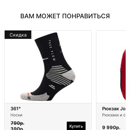
ВАМ МОЖЕТ ПОНРАВИТЬСЯ
Скидка
361°
Рюкзак Jord
Носки
Рюкзаки и су
790р.
Купить
9 990р.
390р.