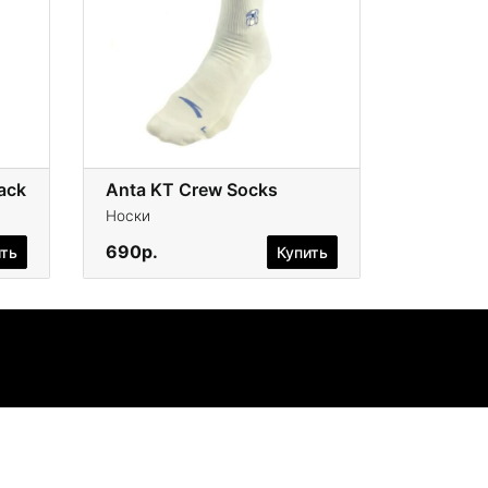
ack
Anta KT Crew Socks
Носки
690р.
ить
Купить