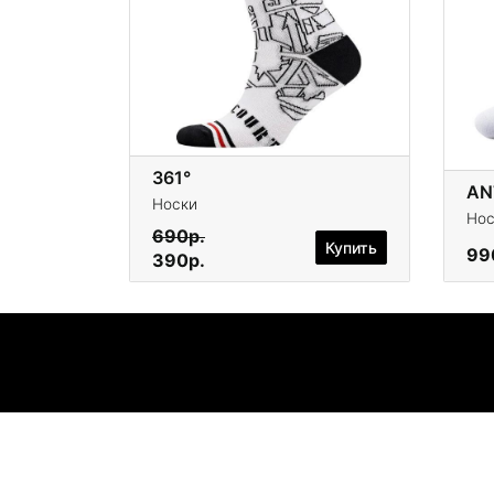
361°
AN
Носки
Нос
690р.
Купить
99
390р.