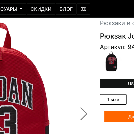
ССУАРЫ
СКИДКИ
БЛОГ
Рюкзаки и 
Рюкзак J
Артикул: 9
US
1 size
До