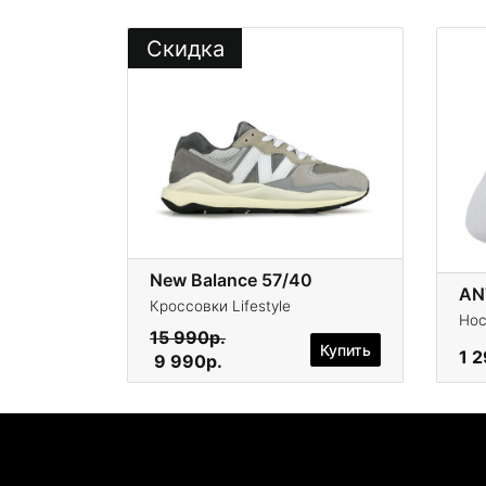
Скидка
New Balance 57/40
AN
Кроссовки Lifestyle
Нос
15 990р.
Купить
1 
9 990р.