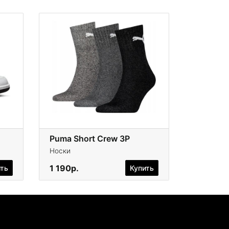
Puma Short Crew 3P
Носки
1 190р.
ить
Купить