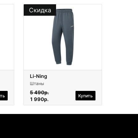
Скидка
Li-Ning
Штаны
5 490р.
ить
Купить
1 990р.