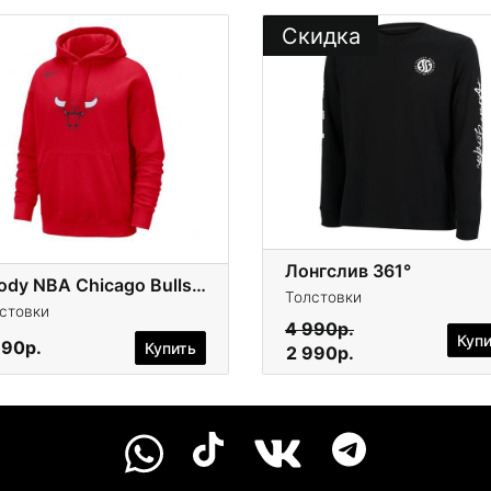
Скидка
Лонгслив 361°
Hoody NBA Chicago Bulls Nike Team Logo
Толстовки
стовки
4 990р.
Куп
990р.
Купить
2 990р.