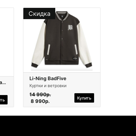
Скидка
Li-Ning BadFive
Рюкзак Jordan Jersey Backpack
Куртки и ветровки
14 990р.
Купить
ить
8 990р.