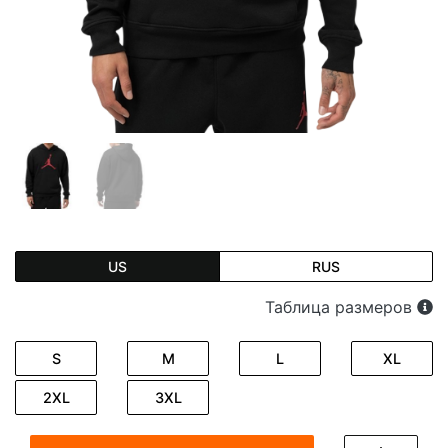
US
RUS
Таблица размеров
S
M
L
XL
2XL
3XL