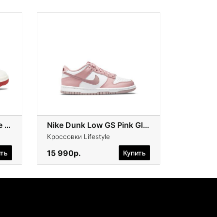
New Balance 550 «White Red»
Nike Dunk Low GS Pink Glaze
Кроссовки Lifestyle
15 990р.
ить
Купить