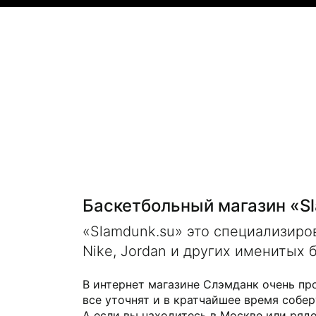
Баскетбольный магазин «S
«Slamdunk.su» это специализир
Nike, Jordan и других именитых 
В интернет магазине Слэмданк очень пр
все уточнят и в кратчайшее время собер
А если вы находитесь в Москве или рядо