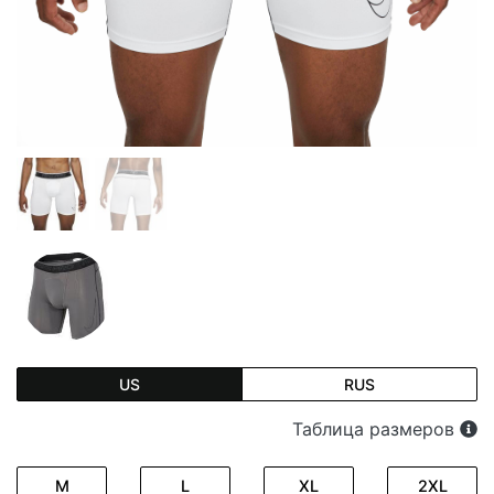
US
RUS
Таблица размеров
M
L
XL
2XL