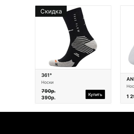
Скидка
361°
AN
Носки
Нос
790р.
Купить
1 
390р.