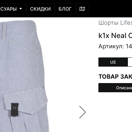
ССУАРЫ
СКИДКИ
БЛОГ
Шорты Lifes
k1x Neal 
Артикул: 1
US
ТОВАР ЗА
Описан