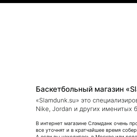
Баскетбольный магазин «S
«Slamdunk.su» это специализир
Nike, Jordan и других именитых 
В интернет магазине Слэмданк очень пр
все уточнят и в кратчайшее время собер
А если вы находитесь в Москве или рядо