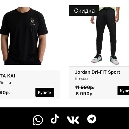
Скидка
Jordan Dri-FIT Sport
TA KAI
Штаны
болки
11 990р.
Куп
190р.
Купить
6 990р.