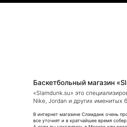
Баскетбольный магазин «S
«Slamdunk.su» это специализир
Nike, Jordan и других именитых 
В интернет магазине Слэмданк очень пр
все уточнят и в кратчайшее время собер
А если вы находитесь в Москве или рядо