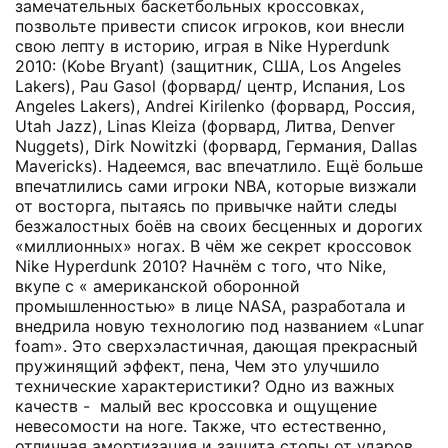
замечательных баскетбольных кроссовках,
позвольте привести список игроков, кои внесли
свою лепту в историю, играя в Nike Hyperdunk
2010: (Kobe Bryant) (защитник, США, Los Angeles
Lakers), Pau Gasol (форвард/ центр, Испания, Los
Angeles Lakers), Andrei Kirilenko (форвард, Россия,
Utah Jazz), Linas Kleiza (форвард, Литва, Denver
Nuggets), Dirk Nowitzki (форвард, Германия, Dallas
Mavericks). Надеемся, вас впечатлило. Ещё больше
впечатлились сами игроки NBA, которые визжали
от восторга, пытаясь по привычке найти следы
безжалостных боёв на своих бесценных и дорогих
«миллионных» ногах. В чём же секрет кроссовок
Nike Hyperdunk 2010? Начнём с того, что Nike,
вкупе с « американской оборонной
промышленностью» в лице NASA, разработала и
внедрила новую технологию под названием «Lunar
foam». Это сверхэластичная, дающая прекрасный
пружинящий эффект, пена, Чем это улучшило
технические характеристики? Одно из важных
качеств - малый вес кроссовка и ощущение
невесомости на ноге. Также, что естественно,
отличная амортизация и защита стопы от ударов.