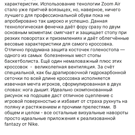
характеристик. Использование тенологии Zoom Air
стало уже притчей воязыцех, но, наверное, ничего
лучшего для профессиональной обуви пока не
апробировано так широко и успешно. Данная
технологическая фенечка даёт фору сразу по двум
основным моментам: смягчает и защищает стопу при
резких поворотах и приземлениях и даёт облегчённые
весовые характеристики для самого кроссовка.
Отлично продумана защита косточек голеностопа —
одного из самых болезненных мест стопы
баскетболиста. Ещё один немаловажный плюс этих
кроссовок - великолепная вентиляция. За счёт
специальной, как бы драпировочной гидрокарбонной
сеточки по всей длине кроссовка исполняется
извечная мечта игроков, сформулированная в двух
словах: нога дышит. Идеально скомпонованный
рисунок на подошве даст отличное сцепление с
игровой поверхностью и избавит от страха рухнуть на
поляну и растяжением и прочими прелестями. В
общем и целом - все остальные визуальные навороты
просто идеальные приложения к реализованной
fantazy от Nike.