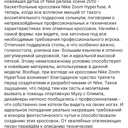
новейшая детка от Nike релиза осени 2010 -
баскетбольные кроссовки Nike Zoom Hyperfuse. А
теперь, когда все всплески эмоций от такого
восхитительного подарочка схлынули, поговорим о
непревзойдённых профессиональных и технических
характеристиках этих отменных кроссовок. Начнём с
самой формы: как видите, она заточена под все
необходимые требования профессионального игрока.
Отличная поддержка стопы, и что особенно важно,
голеностопа, усилена как большим язычком и отлично
регулируемой шнуровкой, так и идеальной высокой
пяткой. Этому немаловажному условию способствуют
и новейшие материалы, используемые в данной
модели. Вообще, при взгляде на кроссовки Nike Zoom
Hyperfuse возникает благодарное чувство трепета
перед создателями и разработчиками от Nike. Такое
ощущение, что перед тем как сесть и молитвами
вызвать в помощь спортивную Музу с Олимпа,
дизайнеры неплохо пообщались с профессионалами -
что собственно они хотели бы видеть на своих ногах. И
идеальное попадание реально назревших требований
и искорка фантастического чутья и способствовали
созданию этих кроссовок. От хвалебных отвлекающих
песен перейдём к описанию технических