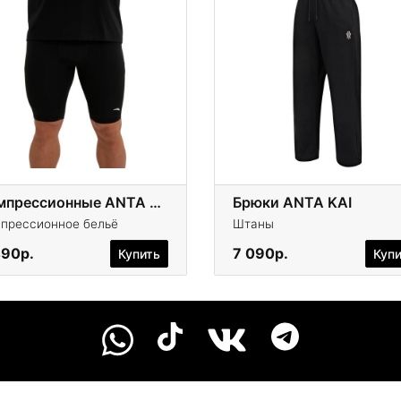
Компрессионные ANTA BASKETBALL
Брюки ANTA KAI
прессионное бельё
Штаны
490р.
7 090р.
Купить
Куп