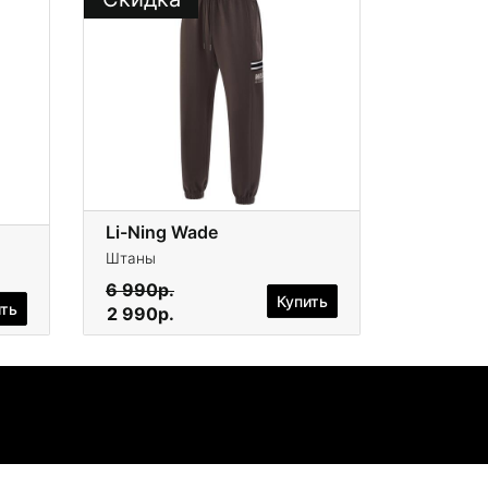
Li-Ning Wade
Штаны
6 990р.
Купить
ить
2 990р.