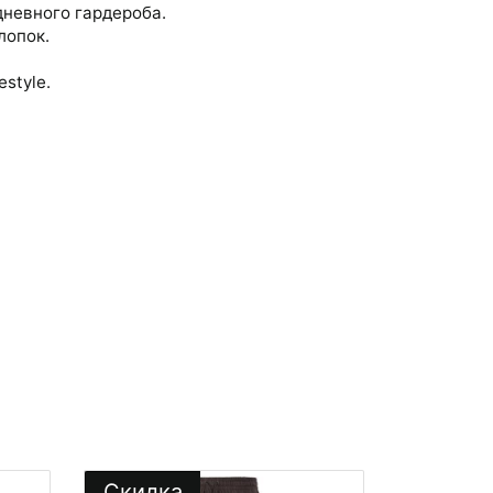
невного гардероба.
лопок.
estyle.
Скидка