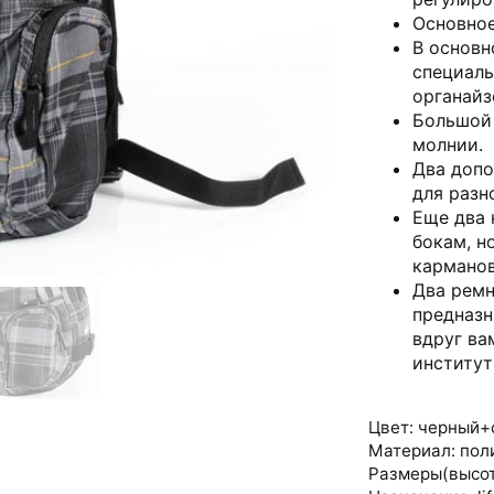
Основное
В основн
специаль
органайз
Большой 
молнии.
Два допо
для разн
Еще два 
бокам, н
карманов
Два ремн
предназн
вдруг ва
институт
Цвет: черный+
Материал: поли
Размеры(высота