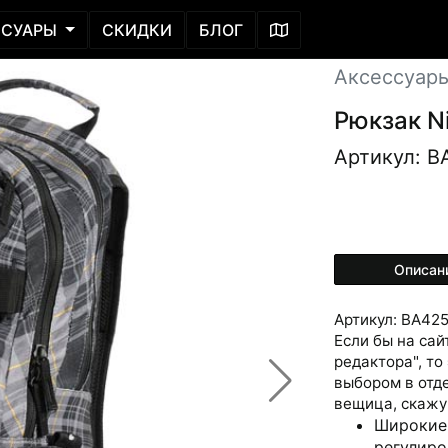
ССУАРЫ
СКИДКИ
БЛОГ
Аксессуар
Рюкзак N
Артикул: B
Описан
Артикул: BA425
Если бы на са
редактора", то
выбором в отд
вещица, скажу
Широкие 
регулиро