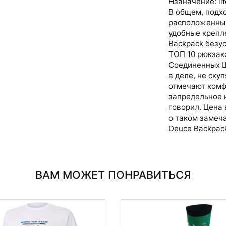
Нзаначение: lif
В общем, подх
расположенных
удобные крепл
Backpack безу
ТОП 10 рюкзак
Соединенных Ш
в деле, не ск
отмечают комф
запредельное 
говорил. Цена 
о таком замеча
Deuce Backpack
ВАМ МОЖЕТ ПОНРАВИТЬСЯ