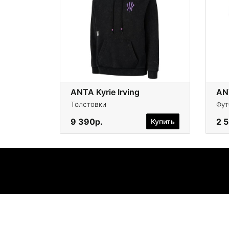
ANTA Kyrie Irving
AN
Толстовки
Фут
9 390р.
2 
Купить