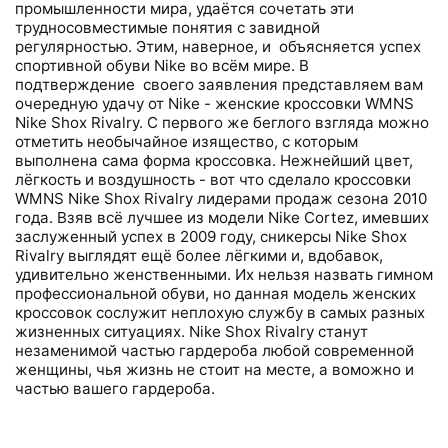
промышленности мира, удаётся сочетать эти
трудносовместимые понятия с завидной
регулярностью. Этим, наверное, и объясняется успех
спортивной обуви Nike во всём мире. В
подтверждение своего заявления представляем вам
очередную удачу от Nike - женские кроссовки WMNS
Nike Shox Rivalry. С первого же беглого взгляда можно
отметить необычайное изящество, с которым
выполнена сама форма кроссовка. Нежнейший цвет,
лёгкость и воздушность - вот что сделало кроссовки
WMNS Nike Shox Rivalry лидерами продаж сезона 2010
года. Взяв всё лучшее из модели Nike Cortez, имевших
заслуженный успех в 2009 году, сникерсы Nike Shox
Rivalry выглядят ещё более лёгкими и, вдобавок,
удивительно женственными. Их нельзя назвать гимном
профессиональной обуви, но данная модель женских
кроссовок сослужит неплохую службу в самых разных
жизненных ситуациях. Nike Shox Rivalry станут
незаменимой частью гардероба любой современной
женщины, чья жизнь не стоит на месте, а воможно и
частью вашего гардероба.