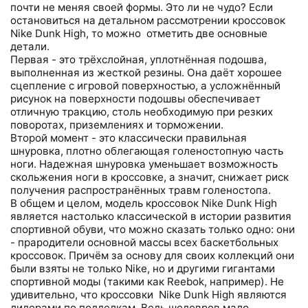
почти не меняя своей формы. Это ли не чудо? Если
остановиться на детальном рассмотрении кроссовок
Nike Dunk High, то можно отметить две основные
детали.
Первая - это трёхслойная, уплотнённая подошва,
выполненная из жесткой резины. Она даёт хорошее
сцепление с игровой поверхностью, а усложнённый
рисунок на поверхности подошвы обеспечивает
отличную тракцию, столь необходимую при резких
поворотах, приземлениях и торможении.
Второй момент - это классически правильная
шнуровка, плотно облегающая голеностопную часть
ноги. Надежная шнуровка уменьшает возможность
скольжения ноги в кроссовке, а значит, снижает риск
получения распространённых травм голеностопа.
В общем и целом, модель кроссовок Nike Dunk High
является настолько классической в истории развития
спортивной обуви, что можно сказать только одно: они
- прародители основной массы всех баскетбольных
кроссовок. Причём за основу для своих коллекций они
были взяты не только Nike, но и другими гигантами
спортивной моды (такими как Reebok, например). Не
удивительно, что кроссовки Nike Dunk High являются
лидерами по подделкам. Ведь шедевров мало.