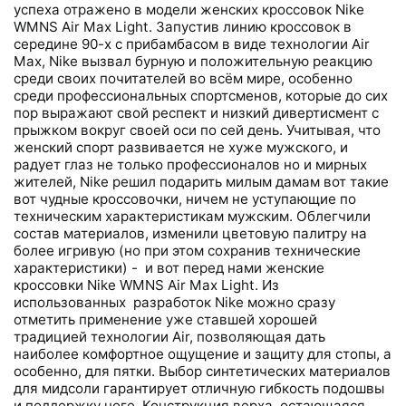
успеха отражено в модели женских кроссовок Nike
WMNS Air Max Light. Запустив линию кроссовок в
середине 90-х с прибамбасом в виде технологии Air
Max, Nike вызвал бурную и положительную реакцию
среди своих почитателей во всём мире, особенно
среди профессиональных спортсменов, которые до сих
пор выражают свой респект и низкий дивертисмент с
прыжком вокруг своей оси по сей день. Учитывая, что
женский спорт развивается не хуже мужского, и
радует глаз не только профессионалов но и мирных
жителей, Nike решил подарить милым дамам вот такие
вот чудные кроссовочки, ничем не уступающие по
техническим характеристикам мужским. Облегчили
состав материалов, изменили цветовую палитру на
более игривую (но при этом сохранив технические
характеристики) - и вот перед нами женские
кроссовки Nike WMNS Air Max Light. Из
использованных разработок Nike можно сразу
отметить применение уже ставшей хорошей
традицией технологии Air, позволяющая дать
наиболее комфортное ощущение и защиту для стопы, а
особенно, для пятки. Выбор синтетических материалов
для мидсоли гарантирует отличную гибкость подошвы
и поддержку ноге. Конструкция верха, остающаяся