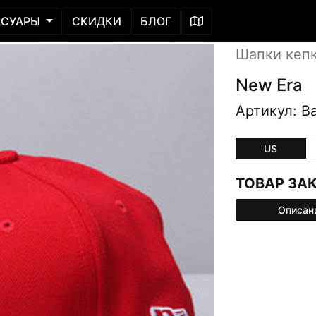
ССУАРЫ
СКИДКИ
БЛОГ
Шапки кеп
New Era
Артикул: Ba
US
ТОВАР ЗА
Описан