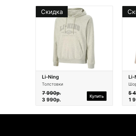
Скидка
Ск
Li-Ning
Li
Толстовки
Шор
7 990р.
5 
Купить
3 990р.
1 