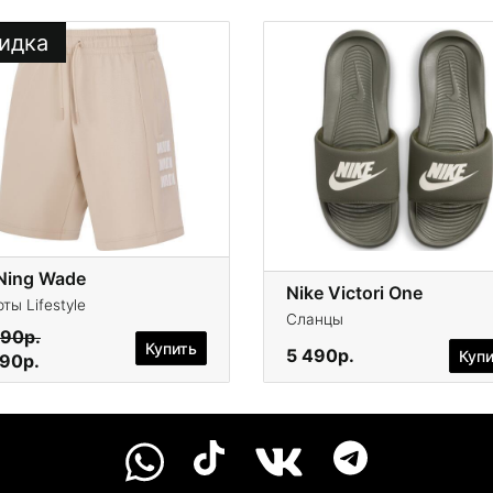
идка
-Ning Wade
Nike Victori One
ты Lifestyle
Сланцы
490р.
Купить
5 490р.
Куп
990р.