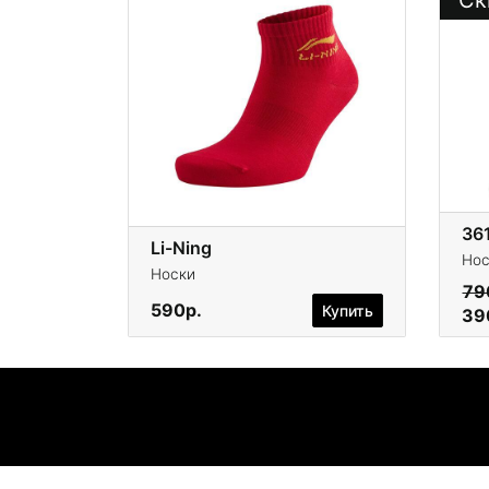
Ск
36
Li-Ning
Нос
Носки
79
590р.
Купить
39