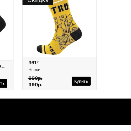
Скидка
361°
Nike Everyday Cushion Ankle
Носки
690р.
Купить
ить
390р.