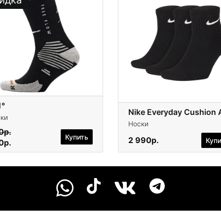
идка
1°
ки
Носки
0р.
Купить
2 990р.
Куп
0р.