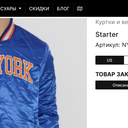
ССУАРЫ
СКИДКИ
БЛОГ
Куртки и в
Starter
Артикул: N
US
ТОВАР ЗА
Описан