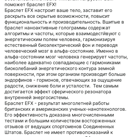
поможет браслет EFX!
Браслет EFX настроит ваше тело, заставит его
раскрыть все скрытые возможности, повысит
функциональность и производительность. Вшитые в
браслет наноактивные голограммы содержат
алгоритмы и частоты, которые взаимодестйвуют с
энергетическим полем человека, гармонизируя
естественный биоэлектрический фон и переводя
человеческий мозг в альфа-состояние. Именно в
альфа-состоянии мозг человека генерирует частоты,
наиболее адекватно совпадающие с гармониками
биоколебаний энергетического контура земной
поверхности, при этом организм производит больше
эндорфинов - гормонов, отвечающих за ощущение
радости, снижение боли и усталости. Тем самым
достигается эффект сферического резонатора
внутренней энергосистемы.
Браслет EFX - результат многолетней работы
британских и американских ученых-нанотехнологов.
Его эффективность доказана многочисленными
тестами и большим количеством восторженных
отзывов от ведущих спортсменов Соединенных
Штатов. Браслет не имеет противопоказаний к