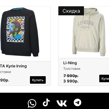
Скидка
Li-Ning
A Kyrie Irving
Толстовки
стовки
7 990р.
Куп
390р.
Купить
3 990р.