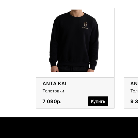
ANTA KAI
ANT
Толстовки
Тол
7 090р.
9 
Купить