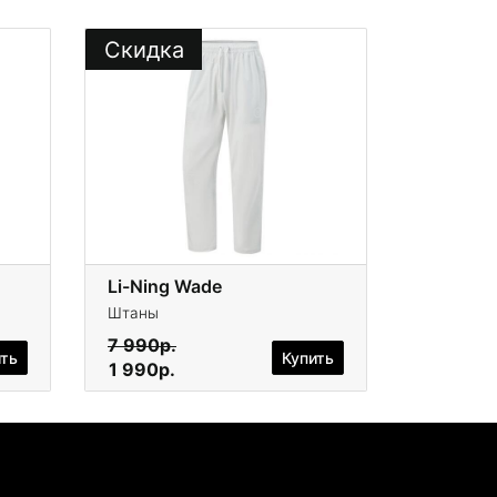
Скидка
Li-Ning Wade
Штаны
7 990р.
ить
Купить
1 990р.