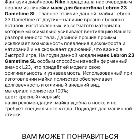
Фантазия диайнеров
Nike
порадовала нас очередным
перлом из линейки
маек для баскетбола
Lebron 23
Gametime SL
. Главное отличие данной майки Lebron
23 Gametime от других – наличие врезных боковых
вставок, изготовленных из сетчатого материала,
которые максимально усиливают вентиляцию Вашего
разгоряченного тела. Двойной прошив проймы
исключает возможность появления дискомфорта и
натираний и не сковывает движений, что важно в
быстрой игре. На груди данной модели
маек Lebron 23
Gametime SL
особым способом нанесён фирменный
значок L23, что придаёт ей модели свою
оригинальность и узнаваемость. Использованный при
изготовлении майки полиэстер обеспечивает
долговечность и отличный внешний вид.
материал: полиэстер 100%;
цвет: красный+чёрный;
наши рекомендации: майка удобна в носке и не
требует специального ухода. Подходит для машинной
стирки.
ВАМ МОЖЕТ ПОНРАВИТЬСЯ