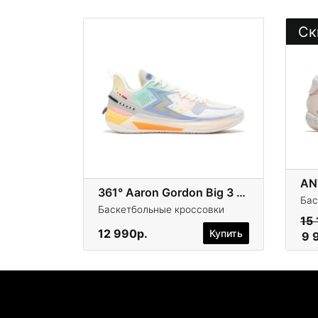
Ск
AN
361° Aaron Gordon Big 3 5.0
Бас
Баскетбольные кроссовки
15
12 990р.
Купить
9 