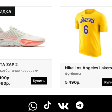
идка
TA ZAP 2
Nike Los Angeles Lakers
кетбольные кроссовки
Футболки
 190р.
Купить
5 490р.
Куп
990р.