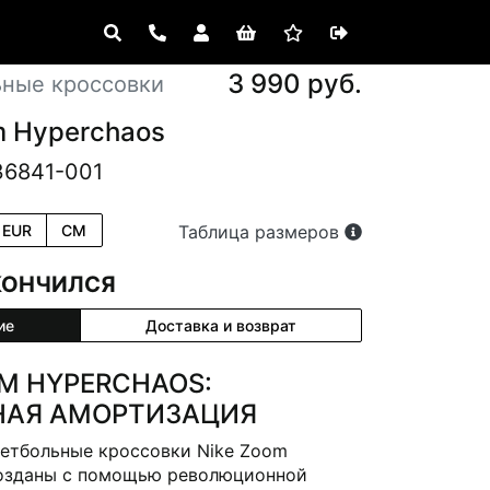
3 990 руб.
ьные кроссовки
m Hyperchaos
36841-001
EUR
CM
Таблица размеров
КОНЧИЛСЯ
ие
Доставка и возврат
OM HYPERCHAOS:
НАЯ АМОРТИЗАЦИЯ
етбольные кроссовки Nike Zoom
озданы с помощью революционной