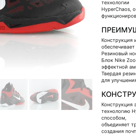
технологии
HyperChaos, 
функциониров
ПРЕИМУ
Конструкция 
обеспечивает
Резиновый но
Блок Nike Zoo
эффектной ам
Твердая рези
для улучшени
КОНСТР
Конструкция 
технологию H
способом,
объединяет т
создания почт