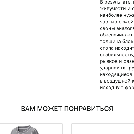
В результате,
живучести и 
наиболее нуж
частью семейс
своим аналога
обеспечивает 
толщина блок
стопа находит
стабильность
рывков и раз
ударной нагру
находящиес
в воздушной 
исходную фор
ВАМ МОЖЕТ ПОНРАВИТЬСЯ