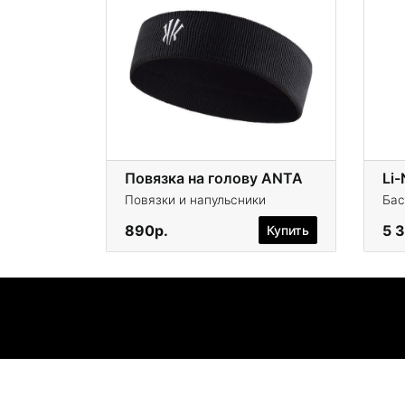
Повязка на голову ANTA
Li
Повязки и напульсники
Бас
890р.
5 
Купить