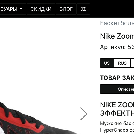
ССУАРЫ
СКИДКИ
БЛОГ
Баскетбол
Nike Zoo
Артикул: 5
US
RUS
ТОВАР ЗА
Описан
NIKE ZO
ЭФФЕКТ
Мужские баск
HyperChaos с