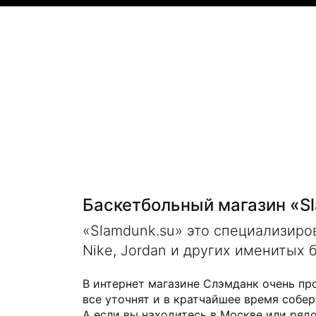
Баскетбольный магазин «S
«Slamdunk.su» это специализир
Nike, Jordan и других именитых 
В интернет магазине Слэмданк очень пр
все уточнят и в кратчайшее время собер
А если вы находитесь в Москве или рядо