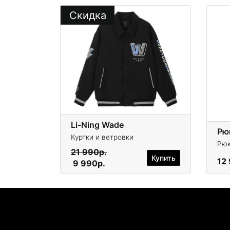
Скидка
Li-Ning Wade
Рюк
Куртки и ветровки
Рюк
21 990р.
Купить
12
9 990р.