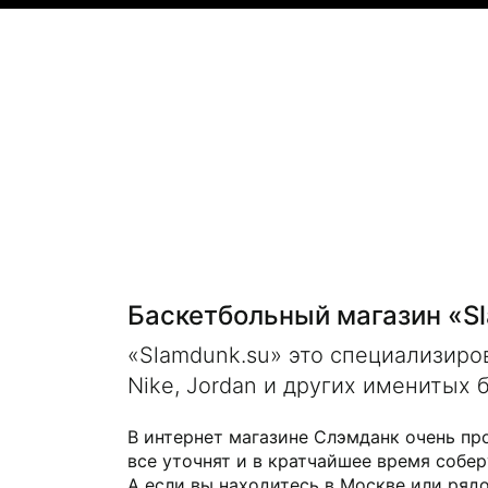
Баскетбольный магазин «S
«Slamdunk.su» это специализир
Nike, Jordan и других именитых 
В интернет магазине Слэмданк очень пр
все уточнят и в кратчайшее время собер
А если вы находитесь в Москве или рядо