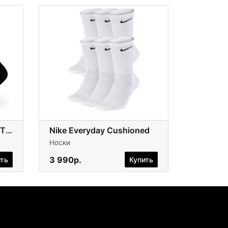
Nike Kobe Unicorn Dri-FIT ADV
Nike Everyday Cushioned
Носки
3 990р.
ить
Купить