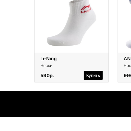
Li-Ning
AN
Носки
Нос
590р.
99
Купить