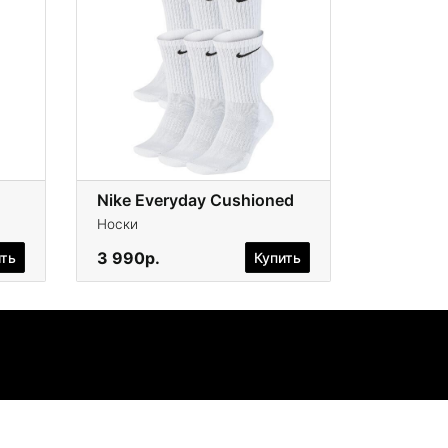
Nike Everyday Cushioned
Носки
3 990р.
ить
Купить