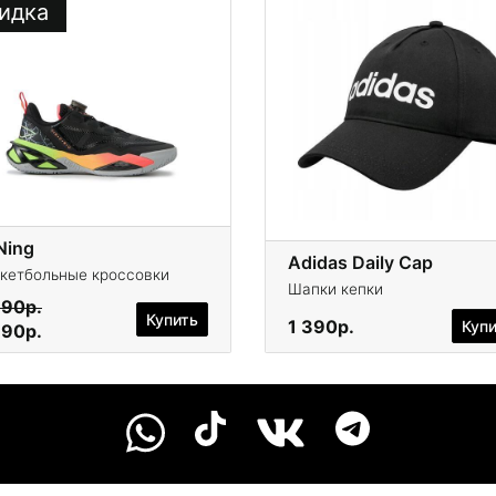
идка
Ning
Adidas Daily Cap
кетбольные кроссовки
Шапки кепки
990р.
Купить
1 390р.
Куп
990р.