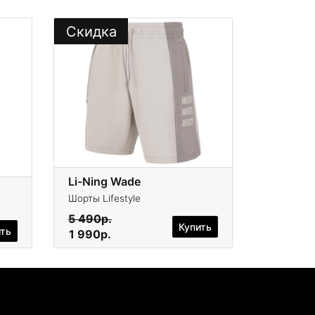
Скидка
Li-Ning Wade
Шорты Lifestyle
5 490р.
Купить
ить
1 990р.