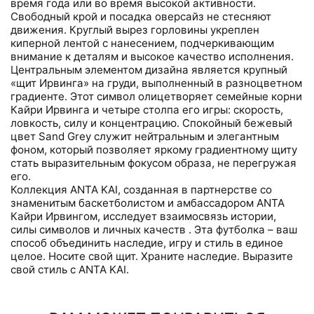
время года или во время высокой активности.
Свободный крой и посадка оверсайз не стесняют
движения. Круглый вырез горловины укреплен
киперной лентой с нанесением, подчеркивающим
внимание к деталям и высокое качество исполнения.
Центральным элементом дизайна является крупный
«щит Ирвинга» на груди, выполненный в разноцветном
градиенте. Этот символ олицетворяет семейные корни
Кайри Ирвинга и четыре столпа его игры: скорость,
ловкость, силу и концентрацию. Спокойный бежевый
цвет Sand Grey служит нейтральным и элегантным
фоном, который позволяет яркому градиентному щиту
стать выразительным фокусом образа, не перегружая
его.
Коллекция ANTA KAI, созданная в партнерстве со
знаменитым баскетболистом и амбассадором ANTA
Кайри Ирвингом, исследует взаимосвязь истории,
силы символов и личных качеств . Эта футболка – ваш
способ объединить наследие, игру и стиль в единое
целое. Носите свой щит. Храните наследие. Выразите
свой стиль с ANTA KAI.