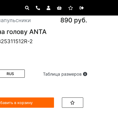
890 руб.
напульсники
на голову ANTA
825311512R-2
RUS
Таблица размеров
бавить в корзину