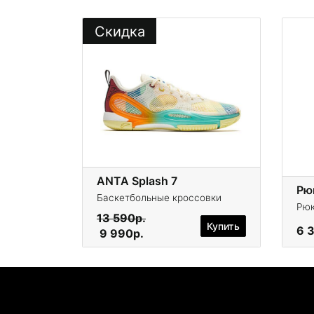
Скидка
ANTA Splash 7
Рю
Баскетбольные кроссовки
Рюк
13 590р.
Купить
6 
9 990р.