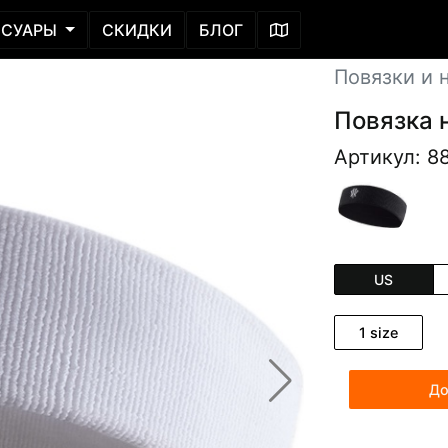
ССУАРЫ
СКИДКИ
БЛОГ
Повязки и 
Повязка 
Артикул: 8
US
1 size
До