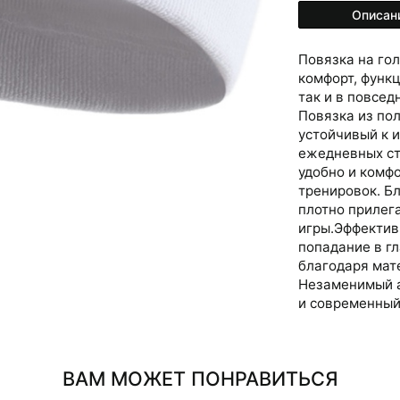
Описан
Повязка на гол
комфорт, функц
так и в повсед
Повязка из по
устойчивый к и
ежедневных ст
удобно и комф
тренировок. Б
плотно прилега
игры.Эффектив
попадание в г
благодаря мат
Незаменимый а
и современный
ВАМ МОЖЕТ ПОНРАВИТЬСЯ