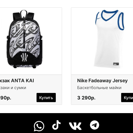
кзак ANTA KAI
Nike Fadeaway Jersey
заки и сумки
Баскетбольные майки
390р.
3 290р.
Купить
Куп