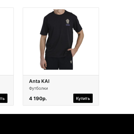
Anta KAI
Футболки
4 190р.
ить
Купить