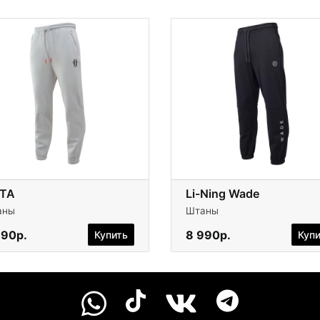
TA
Li-Ning Wade
аны
Штаны
390р.
8 990р.
Купить
Куп