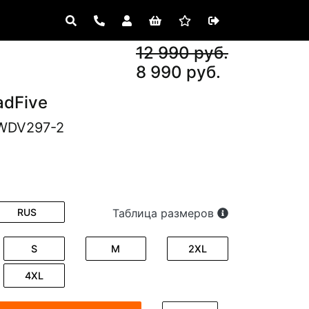
12 990 руб.
8 990 руб.
adFive
AWDV297-2
RUS
Таблица размеров
S
M
2XL
4XL