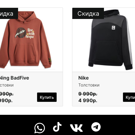
идка
Скидка
Ning BadFive
Nike
стовки
Толстовки
 990р.
9 990р.
Купить
Куп
990р.
4 990р.