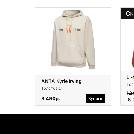
Ск
Li-
ANTA Kyrie Irving
Тол
Толстовки
12
8 490р.
Купить
8 