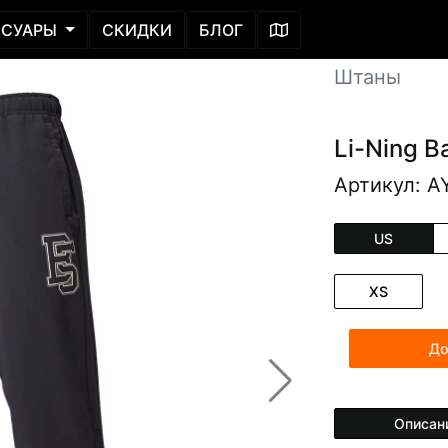
ССУАРЫ
СКИДКИ
БЛОГ
Штаны
Li-Ning B
Артикул: A
US
XS
До
Описан