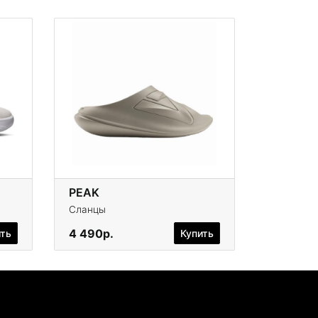
PEAK
Сланцы
4 490р.
ить
Купить