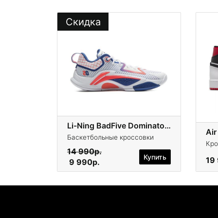
Скидка
Li-Ning BadFive Dominator I
Air
Баскетбольные кроссовки
Кро
14 990р.
Купить
19
9 990р.