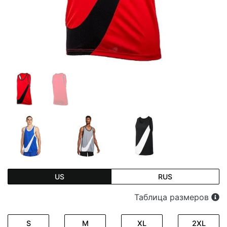
US
RUS
Таблица размеров
S
M
XL
2XL