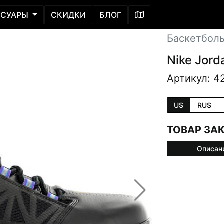
ССУАРЫ
СКИДКИ
БЛОГ
Баскетбол
Nike Jord
Артикул: 4
US
RUS
ТОВАР ЗА
Описан