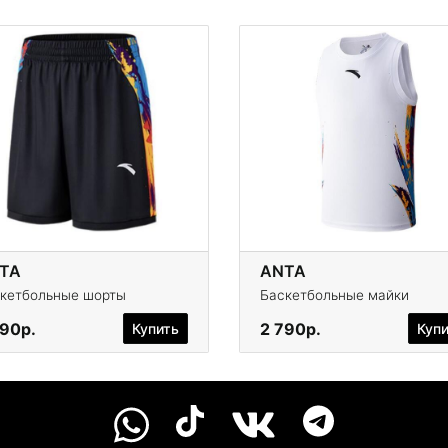
TA
ANTA
кетбольные шорты
Баскетбольные майки
790р.
2 790р.
Купить
Куп