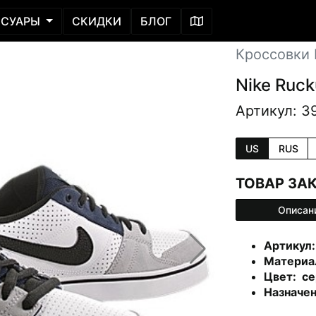
ССУАРЫ
СКИДКИ
БЛОГ
Кроссовки L
Nike Ruc
Артикул: 3
US
RUS
ТОВАР ЗА
Описан
Артикул:
Материал
Цвет: се
Назначени