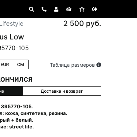
2 500 руб.
ifestyle
kus Low
95770-105
EUR
CM
Таблица размеров
КОНЧИЛСЯ
ие
Доставка и возврат
 395770-105.
: кожа, синтетика, резина.
рый + белый.
е: street life.