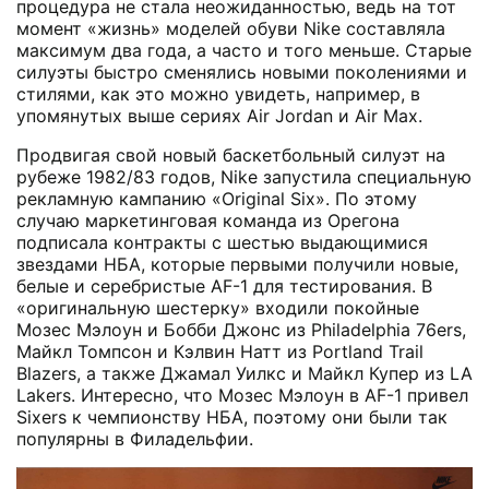
процедура не стала неожиданностью, ведь на тот
момент «жизнь» моделей обуви Nike составляла
максимум два года, а часто и того меньше. Старые
силуэты быстро сменялись новыми поколениями и
стилями, как это можно увидеть, например, в
упомянутых выше сериях Air Jordan и Air Max.
Продвигая свой новый баскетбольный силуэт на
рубеже 1982/83 годов, Nike запустила специальную
рекламную кампанию «Original Six». По этому
случаю маркетинговая команда из Орегона
подписала контракты с шестью выдающимися
звездами НБА, которые первыми получили новые,
белые и серебристые AF-1 для тестирования. В
«оригинальную шестерку» входили покойные
Мозес Мэлоун и Бобби Джонс из Philadelphia 76ers,
Майкл Томпсон и Кэлвин Натт из Portland Trail
Blazers, а также Джамал Уилкс и Майкл Купер из LA
Lakers. Интересно, что Мозес Мэлоун в AF-1 привел
Sixers к чемпионству НБА, поэтому они были так
популярны в Филадельфии.