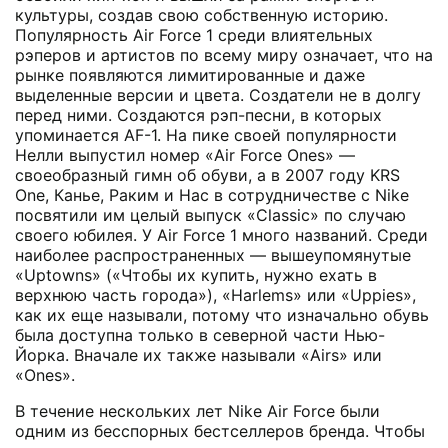
культуры, создав свою собственную историю.
Популярность Air Force 1 среди влиятельных
рэперов и артистов по всему миру означает, что на
рынке появляются лимитированные и даже
выделенные версии и цвета. Создатели не в долгу
перед ними. Создаются рэп-песни, в которых
упоминается AF-1. На пике своей популярности
Нелли выпустил номер «Air Force Ones» —
своеобразный гимн об обуви, а в 2007 году KRS
One, Канье, Раким и Нас в сотрудничестве с Nike
посвятили им целый выпуск «Classic» по случаю
своего юбилея. У Air Force 1 много названий. Среди
наиболее распространенных — вышеупомянутые
«Uptowns» («Чтобы их купить, нужно ехать в
верхнюю часть города»), «Harlems» или «Uppies»,
как их еще называли, потому что изначально обувь
была доступна только в северной части Нью-
Йорка. Вначале их также называли «Airs» или
«Ones».
В течение нескольких лет Nike Air Force были
одним из бесспорных бестселлеров бренда. Чтобы