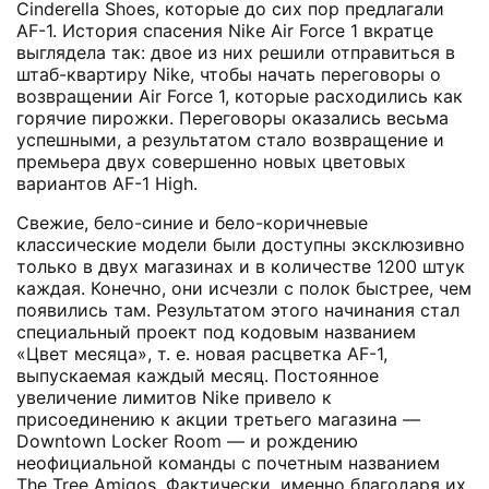
Cinderella Shoes, которые до сих пор предлагали
AF-1. История спасения Nike Air Force 1 вкратце
выглядела так: двое из них решили отправиться в
штаб-квартиру Nike, чтобы начать переговоры о
возвращении Air Force 1, которые расходились как
горячие пирожки. Переговоры оказались весьма
успешными, а результатом стало возвращение и
премьера двух совершенно новых цветовых
вариантов AF-1 High.
Свежие, бело-синие и бело-коричневые
классические модели были доступны эксклюзивно
только в двух магазинах и в количестве 1200 штук
каждая. Конечно, они исчезли с полок быстрее, чем
появились там. Результатом этого начинания стал
специальный проект под кодовым названием
«Цвет месяца», т. е. новая расцветка AF-1,
выпускаемая каждый месяц. Постоянное
увеличение лимитов Nike привело к
присоединению к акции третьего магазина —
Downtown Locker Room — и рождению
неофициальной команды с почетным названием
The Tree Amigos. Фактически, именно благодаря их