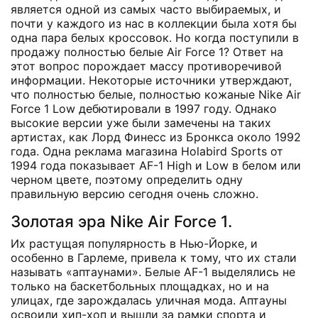
является одной из самых часто выбираемых, и
почти у каждого из нас в коллекции была хотя бы
одна пара белых кроссовок. Но когда поступили в
продажу полностью белые Air Force 1? Ответ на
этот вопрос порождает массу противоречивой
информации. Некоторые источники утверждают,
что полностью белые, полностью кожаные Nike Air
Force 1 Low дебютировали в 1997 году. Однако
высокие версии уже были замечены на таких
артистах, как Лорд Финесс из Бронкса около 1992
года. Одна реклама магазина Holabird Sports от
1994 года показывает AF-1 High и Low в белом или
черном цвете, поэтому определить одну
правильную версию сегодня очень сложно.
Золотая эра Nike Air Force 1.
Их растущая популярность в Нью-Йорке, и
особенно в Гарлеме, привела к тому, что их стали
называть «аптаунами». Белые AF-1 выделялись не
только на баскетбольных площадках, но и на
улицах, где зарождалась уличная мода. Аптауны
освоили хип-хоп и вышли за рамки спорта и